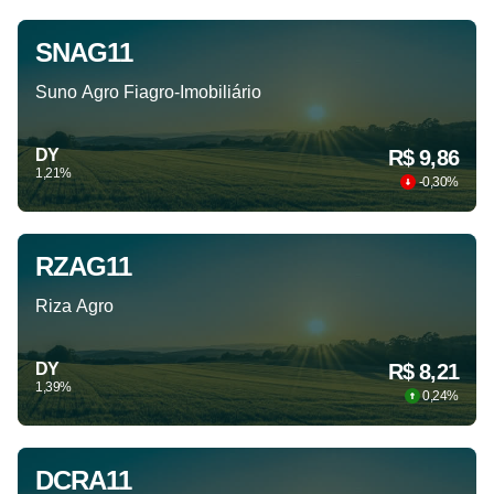
SNAG11
Suno Agro Fiagro-Imobiliário
DY
R$ 9,86
1,21%
-0,30%
RZAG11
Riza Agro
DY
R$ 8,21
1,39%
0,24%
DCRA11