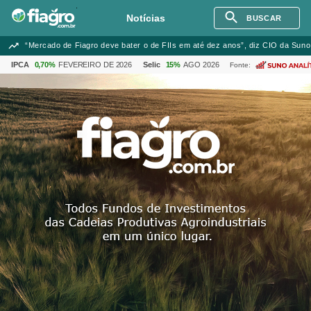
Notícias
BUSCAR
“Mercado de Fiagro deve bater o de FIIs em até dez anos”, diz CIO da Suno
IPCA
0,70%
FEVEREIRO DE 2026
Selic
15%
AGO 2026
Fonte: