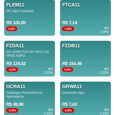
FLEM11
FTCA11
051 Agro Fazendas
R$ 100,00
R$ 7,18
DY
0,00%
-0,55%
1,09%
FZDA11
FZDB11
051 AGRO FDO INV NAS CAD
PROD AGRO
R$ 124,52
R$ 154,46
DY
DY
-4,22%
0,00%
3,55%
3,28%
GCRA11
GRWA11
Galápagos Recebíveis do
Greenwich Agro
Agronegócio
R$ 49,98
R$ 7,42
DY
DY
-0,75%
-0,40%
1,32%
1,34%