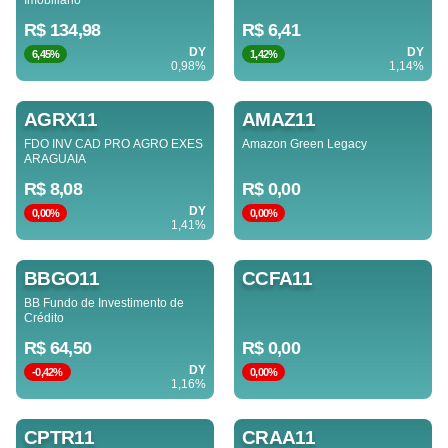
Imobiliário
R$ 134,98
R$ 6,41
DY
DY
6,45%
1,42%
0,98%
1,14%
AGRX11
AMAZ11
FDO INV CAD PRO AGRO EXES
Amazon Green Legacy
ARAGUAIA
R$ 8,08
R$ 0,00
DY
0,00%
0,00%
1,41%
BBGO11
CCFA11
BB Fundo de Investimento de
Crédito
R$ 64,50
R$ 0,00
DY
-0,42%
0,00%
1,16%
CPTR11
CRAA11