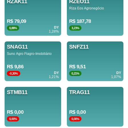
RZAK11
RZEO11
Riza Eos Agronegócio
R$ 79,09
R$ 187,78
DY
0,88%
3,23%
1,28%
SNAG11
SNFZ11
Suno Agro Fiagro-Imobiliário
R$ 9,86
R$ 9,51
DY
DY
-0,30%
0,21%
1,21%
1,07%
STMB11
TRAG11
R$ 0,00
R$ 0,00
0,00%
0,00%