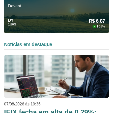
Devant
DY
R$ 6,87
1,86%
1,18%
Notícias
em destaque
07/08/2026 às 19:36
IFIX fecha em alta de 0,29%;