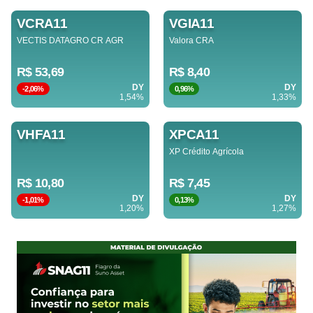
VCRA11
VGIA11
VECTIS DATAGRO CR AGR
Valora CRA
R$ 53,69
R$ 8,40
DY
DY
-2,06%
0,96%
1,54%
1,33%
VHFA11
XPCA11
XP Crédito Agrícola
R$ 10,80
R$ 7,45
DY
DY
-1,01%
0,13%
1,20%
1,27%