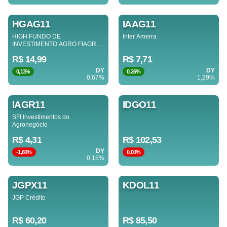
HGAG11
IAAG11
HIGH FUNDO DE
Inter Amerra
INVESTIMENTO AGRO FIAGRO
IMOB
R$ 14,99
R$ 7,71
DY
DY
0,13%
0,26%
0,67%
1,29%
IAGR11
IDGO11
SFI Investimentos do
Agronegócio
R$ 4,31
R$ 102,53
DY
-1,60%
0,00%
0,15%
JGPX11
KDOL11
JGP Crédito
R$ 60,20
R$ 85,50