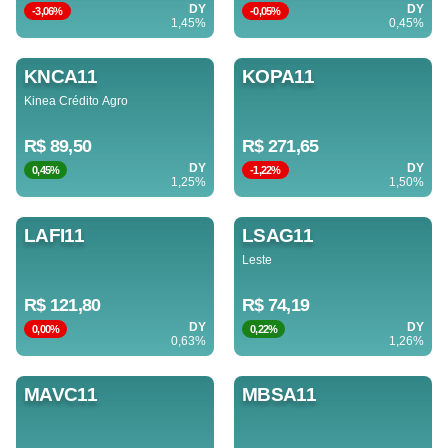
DY
DY
-3,06%
-0,05%
1,45%
0,45%
KNCA11
KOPA11
Kinea Crédito Agro
R$ 89,50
R$ 271,65
DY
DY
0,45%
-1,22%
1,25%
1,50%
LAFI11
LSAG11
Leste
R$ 121,80
R$ 74,19
DY
DY
0,00%
0,22%
0,63%
1,26%
MAVC11
MBSA11