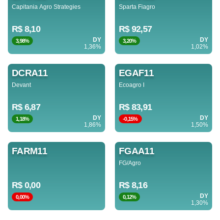
Capitania Agro Strategies
Sparta Fiagro
R$ 8,10
R$ 92,57
DY
DY
3,98%
3,20%
1,36%
1,02%
DCRA11
EGAF11
Devant
Ecoagro I
R$ 6,87
R$ 83,91
DY
DY
1,18%
-0,15%
1,86%
1,50%
FARM11
FGAA11
FG/Agro
R$ 0,00
R$ 8,16
DY
0,00%
0,12%
1,30%