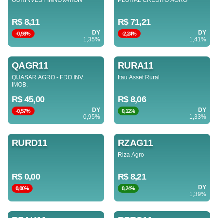
OURINVEST INNOVATION
PLURAL CRÉDITO AGRO
R$ 8,11
R$ 71,21
DY
DY
-0,98%
-2,24%
1,35%
1,41%
QAGR11
RURA11
QUASAR AGRO - FDO INV.
Itau Asset Rural
IMOB.
R$ 45,00
R$ 8,06
DY
DY
-0,57%
0,12%
0,95%
1,33%
RURD11
RZAG11
Riza Agro
R$ 0,00
R$ 8,21
DY
0,00%
0,24%
1,39%