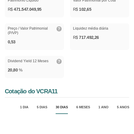
Patrimônio Líquido
Valor Patrimonial por Cota
R$
471.547.049,95
R$
102,65
Preço / Valor Patrimonial
Liquidez média diária
(P/VP)
R$
717.492,26
0,53
Dividend Yield 12 Meses
20,80
%
Cotação do VCRA11
1 DIA
5 DIAS
30 DIAS
6 MESES
1 ANO
5 ANOS