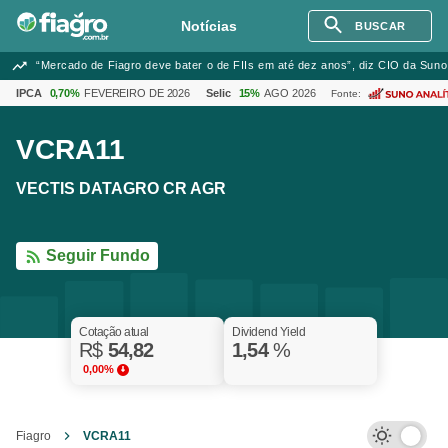
Notícias
BUSCAR
“Mercado de Fiagro deve bater o de FIIs em até dez anos”, diz CIO da Suno
IPCA
0,70%
FEVEREIRO DE 2026
Selic
15%
AGO 2026
Fonte:
VCRA11
VECTIS DATAGRO CR AGR
Seguir Fundo
Cotação atual
Dividend Yield
R$
54,82
1,54
%
0,00%
Fiagro
VCRA11