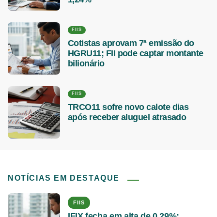
FIIS
Cotistas aprovam 7ª emissão do
HGRU11; FII pode captar montante
bilionário
FIIS
TRCO11 sofre novo calote dias
após receber aluguel atrasado
NOTÍCIAS EM DESTAQUE
FIIS
IFIX fecha em alta de 0,29%;