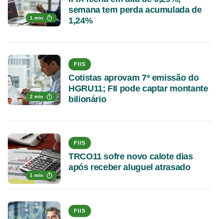
semana tem perda acumulada de
1 min
1,24%
FIIS
Cotistas aprovam 7ª emissão do
HGRU11; FII pode captar montante
2 min
bilionário
FIIS
TRCO11 sofre novo calote dias
após receber aluguel atrasado
1 min
FIIS