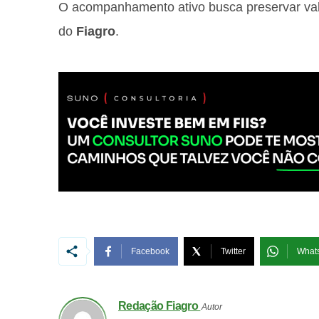
O acompanhamento ativo busca preservar valo
do
Fiagro
.
Facebook
Twitter
What
Redação Fiagro
Autor