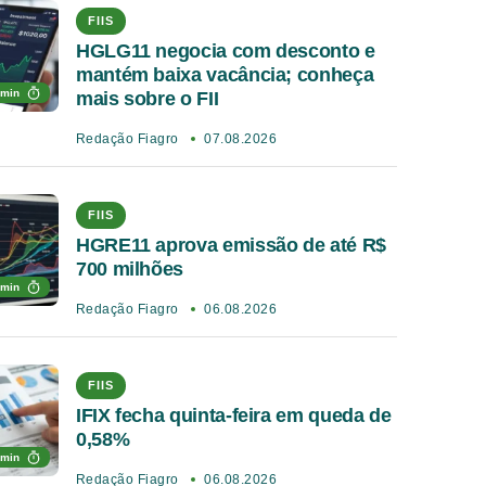
FIIS
HGLG11 negocia com desconto e
mantém baixa vacância; conheça
 min
mais sobre o FII
Redação Fiagro
07.08.2026
FIIS
HGRE11 aprova emissão de até R$
700 milhões
 min
Redação Fiagro
06.08.2026
FIIS
IFIX fecha quinta-feira em queda de
0,58%
 min
Redação Fiagro
06.08.2026