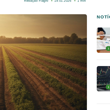
Redação Fiagro
19.01.2026
1 min
NOTÍ
1
1