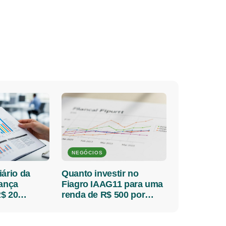
NEGÓCIOS
iário da
Quanto investir no
lança
Fiagro IAAG11 para uma
$ 20
renda de R$ 500 por
 detalhes
mês?