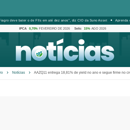
iagro deve bater o de FIIs em até dez anos”, diz CIO da Suno Asset
Aprenda 
IPCA
0,70%
FEVEREIRO DE 2026
Selic
15%
AGO 2026
ro
Notícias
AAZQ11 entrega 18,81% de yield no ano e segue firme no cr