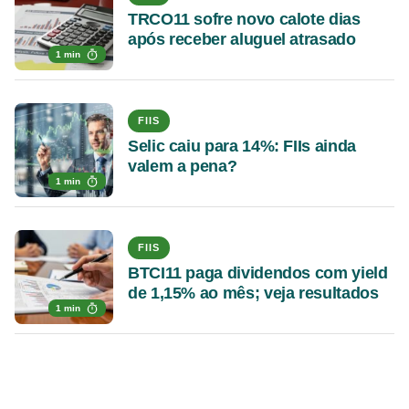
TRCO11 sofre novo calote dias
após receber aluguel atrasado
1 min
FIIS
Selic caiu para 14%: FIIs ainda
valem a pena?
1 min
FIIS
BTCI11 paga dividendos com yield
de 1,15% ao mês; veja resultados
1 min