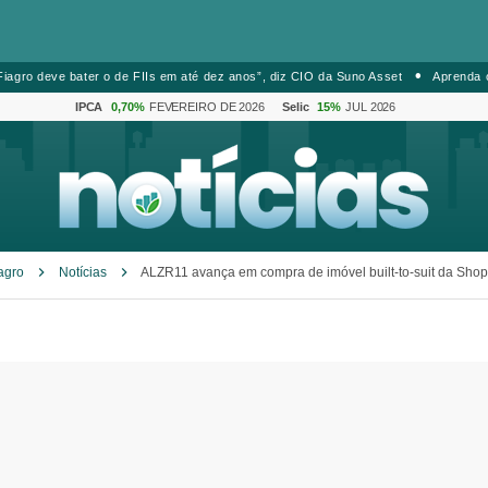
iagro deve bater o de FIIs em até dez anos”, diz CIO da Suno Asset
Aprenda 
IPCA
0,70%
FEVEREIRO DE 2026
Selic
15%
JUL 2026
agro
Notícias
ALZR11 avança em compra de imóvel built-to-suit da Sho