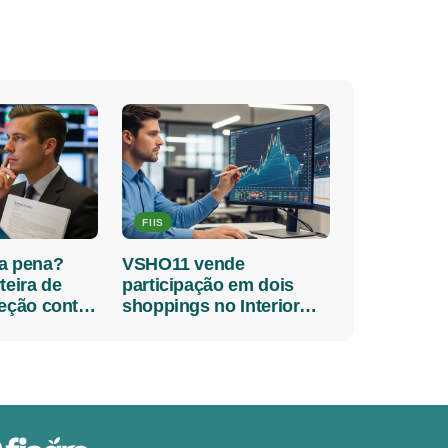
FIIS
a pena?
VSHO11 vende
teira de
participação em dois
teção contra
shoppings no Interior
 dividendos
Paulista por R$ 37
milhões