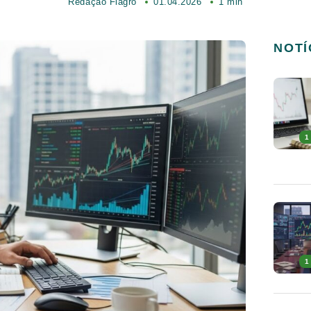
Redação Fiagro
01.04.2026
1 min
NOTÍ
1
1