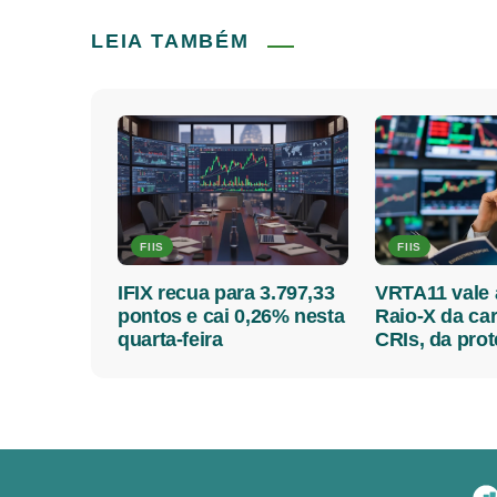
LEIA TAMBÉM
FIIS
FIIS
IFIX recua para 3.797,33
VRTA11 vale 
pontos e cai 0,26% nesta
Raio-X da car
quarta-feira
CRIs, da pro
o IPCA e dos