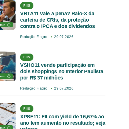
FIIS
VRTA11 vale a pena? Raio-X da
carteira de CRIs, da proteção
 min
contra o IPCA e dos dividendos
Redação Fiagro
29.07.2026
FIIS
VSHO11 vende participação em
dois shoppings no Interior Paulista
 min
por R$ 37 milhões
Redação Fiagro
29.07.2026
FIIS
XPSF11: FII com yield de 16,67% ao
ano tem aumento no resultado; veja
 min