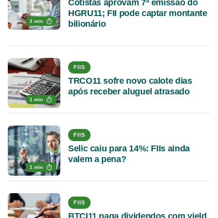
Cotistas aprovam 7ª emissão do
HGRU11; FII pode captar montante
2 min
bilionário
FIIS
TRCO11 sofre novo calote dias
após receber aluguel atrasado
1 min
FIIS
Selic caiu para 14%: FIIs ainda
valem a pena?
1 min
FIIS
BTCI11 paga dividendos com yield