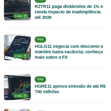
RZTR11 paga dividendos de 1% e
revela impacto de inadimplência
1 min
até 2026
FIIS
HGLG11 negocia com desconto e
mantém baixa vacância; conheça
1 min
mais sobre o FII
FIIS
HGRE11 aprova emissão de até R$
700 milhões
1 min