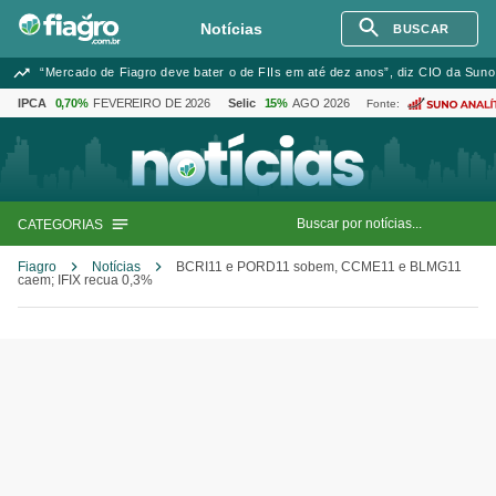
Notícias
BUSCAR
“Mercado de Fiagro deve bater o de FIIs em até dez anos”, diz CIO da Suno
IPCA
0,70%
FEVEREIRO DE 2026
Selic
15%
AGO 2026
Fonte:
CATEGORIAS
Fiagro
Notícias
BCRI11 e PORD11 sobem, CCME11 e BLMG11
caem; IFIX recua 0,3%