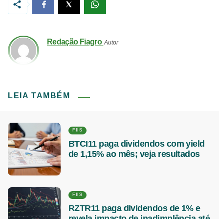
Redação Fiagro
Autor
LEIA TAMBÉM
FIIS
BTCI11 paga dividendos com yield
de 1,15% ao mês; veja resultados
FIIS
RZTR11 paga dividendos de 1% e
revela impacto de inadimplência até