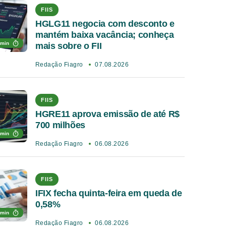
FIIS
HGLG11 negocia com desconto e
mantém baixa vacância; conheça
 min
mais sobre o FII
Redação Fiagro
07.08.2026
FIIS
HGRE11 aprova emissão de até R$
700 milhões
 min
Redação Fiagro
06.08.2026
FIIS
IFIX fecha quinta-feira em queda de
0,58%
 min
Redação Fiagro
06.08.2026