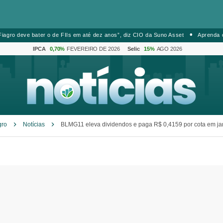
iagro deve bater o de FIIs em até dez anos”, diz CIO da Suno Asset
Aprenda 
IPCA
0,70%
FEVEREIRO DE 2026
Selic
15%
AGO 2026
gro
Notícias
BLMG11 eleva dividendos e paga R$ 0,4159 por cota em ja