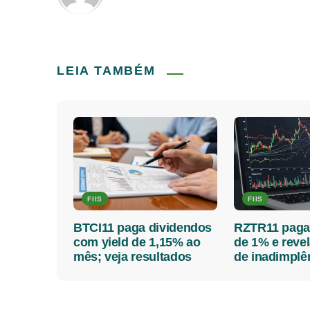
LEIA TAMBÉM
FIIS
FIIS
BTCI11 paga dividendos
RZTR11 paga
com yield de 1,15% ao
de 1% e reve
mês; veja resultados
de inadimplê
2026