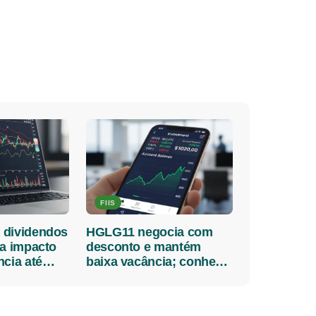
FIIS
 dividendos
HGLG11 negocia com
la impacto
desconto e mantém
ncia até
baixa vacância; conheça
mais sobre o FII