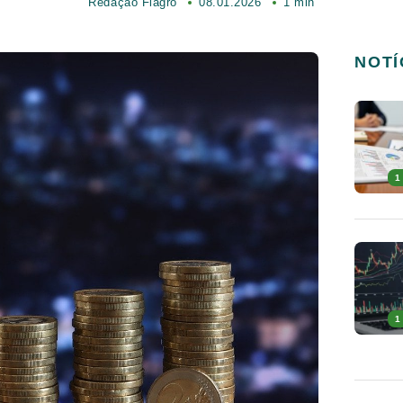
Redação Fiagro
08.01.2026
1 min
NOTÍ
1
1