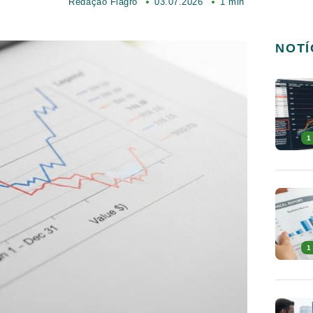
Redação Fiagro
03.07.2026
1 min
NOTÍ
1
1