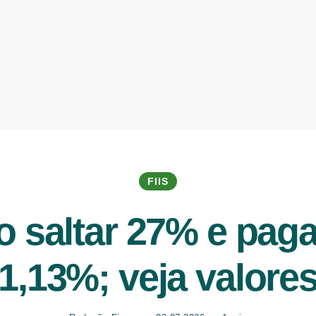
FIIS
o saltar 27% e pag
1,13%; veja valore