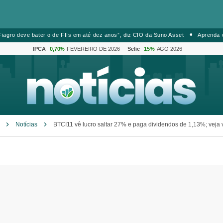
iagro deve bater o de FIIs em até dez anos”, diz CIO da Suno Asset
Aprenda 
IPCA
0,70%
FEVEREIRO DE 2026
Selic
15%
AGO 2026
Notícias
BTCI11 vê lucro saltar 27% e paga dividendos de 1,13%; veja 