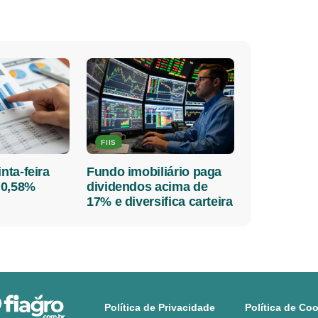
FIIS
nta-feira
Fundo imobiliário paga
 0,58%
dividendos acima de
17% e diversifica carteira
Política de Privacidade
Política de Co