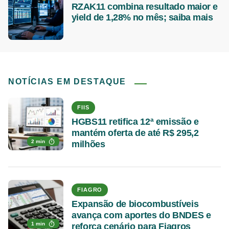
RZAK11 combina resultado maior e
yield de 1,28% no mês; saiba mais
NOTÍCIAS EM DESTAQUE
FIIS
HGBS11 retifica 12ª emissão e
mantém oferta de até R$ 295,2
2 min
milhões
FIAGRO
Expansão de biocombustíveis
avança com aportes do BNDES e
1 min
reforça cenário para Fiagros