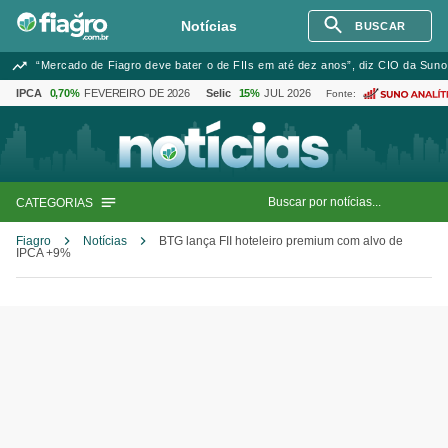
Notícias
BUSCAR
“Mercado de Fiagro deve bater o de FIIs em até dez anos”, diz CIO da Suno
IPCA
0,70%
FEVEREIRO DE 2026
Selic
15%
JUL 2026
Fonte:
CATEGORIAS
Fiagro
Notícias
BTG lança FII hoteleiro premium com alvo de
IPCA +9%