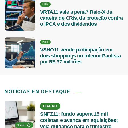
FIIS
VRTA11 vale a pena? Raio-X da
carteira de CRIs, da proteção contra
o IPCA e dos dividendos
FIIS
VSHO11 vende participação em
dois shoppings no Interior Paulista
por R$ 37 milhões
NOTÍCIAS EM DESTAQUE
FIAGRO
SNFZ11: fundo supera 15 mil
cotistas e avança em aquisições;
1 min
veja guidance para o trimestre