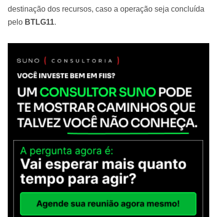
destinação dos recursos, caso a operação seja concluída
pelo
BTLG11
.