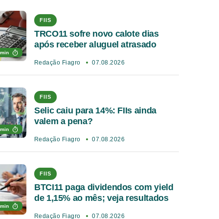
FIIS
TRCO11 sofre novo calote dias
após receber aluguel atrasado
 min
Redação Fiagro
07.08.2026
FIIS
Selic caiu para 14%: FIIs ainda
valem a pena?
 min
Redação Fiagro
07.08.2026
FIIS
BTCI11 paga dividendos com yield
de 1,15% ao mês; veja resultados
 min
Redação Fiagro
07.08.2026