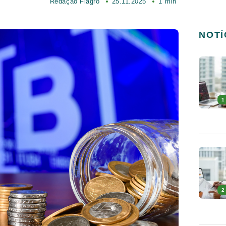
Redação Fiagro
25.11.2025
1 min
NOTÍ
1
2