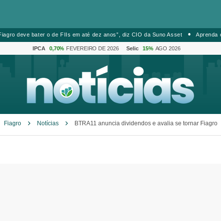
iagro deve bater o de FIIs em até dez anos”, diz CIO da Suno Asset
Aprenda 
IPCA
0,70%
FEVEREIRO DE 2026
Selic
15%
AGO 2026
Fiagro
Notícias
BTRA11 anuncia dividendos e avalia se tornar Fiagro