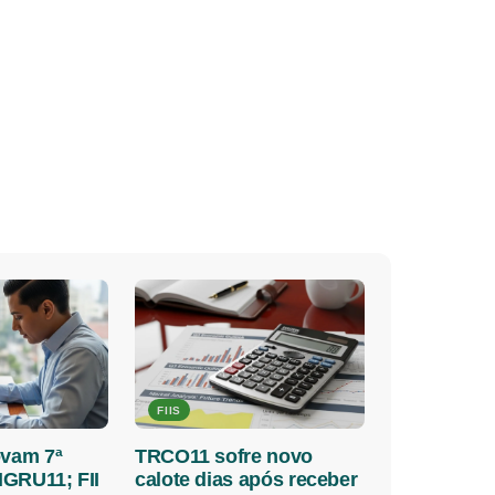
FIIS
ovam 7ª
TRCO11 sofre novo
GRU11; FII
calote dias após receber