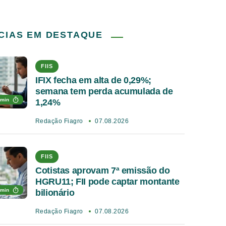
CIAS EM DESTAQUE
FIIS
IFIX fecha em alta de 0,29%;
semana tem perda acumulada de
 min
1,24%
Redação Fiagro
07.08.2026
FIIS
Cotistas aprovam 7ª emissão do
HGRU11; FII pode captar montante
 min
bilionário
Redação Fiagro
07.08.2026