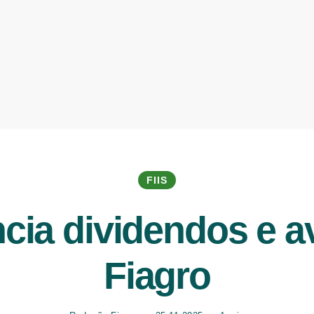
FIIS
ia dividendos e ava
Fiagro