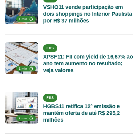
VSHO11 vende participação em
dois shoppings no Interior Paulista
1 min
por R$ 37 milhões
FIIS
XPSF11: FII com yield de 16,67% ao
ano tem aumento no resultado;
1 min
veja valores
FIIS
HGBS11 retifica 12ª emissão e
mantém oferta de até R$ 295,2
2 min
milhões