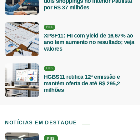
dois shoppings no Interior Paulista
por R$ 37 milhões
FIIS
XPSF11: FII com yield de 16,67% ao
ano tem aumento no resultado; veja
valores
FIIS
HGBS11 retifica 12ª emissão e
mantém oferta de até R$ 295,2
milhões
NOTÍCIAS EM DESTAQUE
FIIS