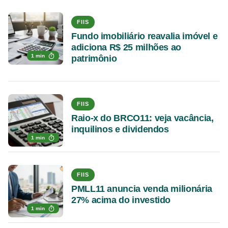
FIIS
Fundo imobiliário reavalia imóvel e
adiciona R$ 25 milhões ao
1 min
patrimônio
FIIS
Raio-x do BRCO11: veja vacância,
inquilinos e dividendos
1 min
FIIS
PMLL11 anuncia venda milionária
27% acima do investido
1 min