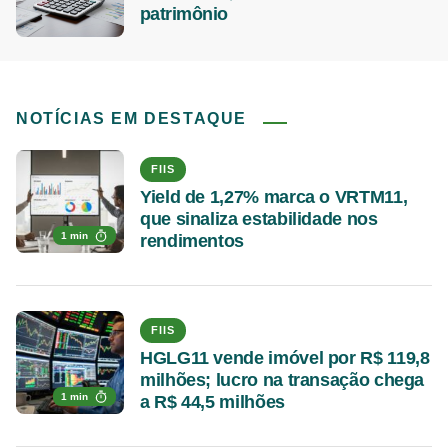
patrimônio
NOTÍCIAS EM DESTAQUE
FIIS
Yield de 1,27% marca o VRTM11,
que sinaliza estabilidade nos
1 min
rendimentos
FIIS
HGLG11 vende imóvel por R$ 119,8
milhões; lucro na transação chega
1 min
a R$ 44,5 milhões