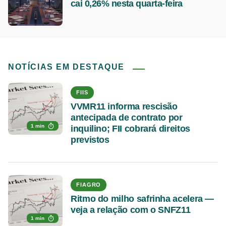
cai 0,26% nesta quarta-feira
NOTÍCIAS EM DESTAQUE
FIIS
VVMR11 informa rescisão
antecipada de contrato por
1 min
inquilino; FII cobrará direitos
previstos
FIAGRO
Ritmo do milho safrinha acelera —
veja a relação com o SNFZ11
1 min