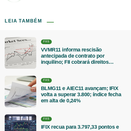
LEIA TAMBÉM
FIIS
VVMR11 informa rescisão
antecipada de contrato por
inquilino; FII cobrará direitos
previstos
FIIS
BLMG11 e AIEC11 avançam; IFIX
volta a superar 3.800; índice fecha
em alta de 0,24%
FIIS
IFIX recua para 3.797,33 pontos e