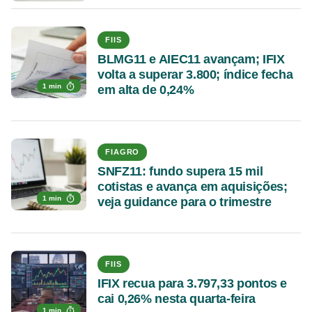
FIIS
BLMG11 e AIEC11 avançam; IFIX
volta a superar 3.800; índice fecha
1 min
em alta de 0,24%
FIAGRO
SNFZ11: fundo supera 15 mil
cotistas e avança em aquisições;
1 min
veja guidance para o trimestre
FIIS
IFIX recua para 3.797,33 pontos e
cai 0,26% nesta quarta-feira
1 min