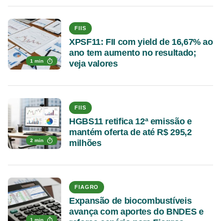
FIIS
XPSF11: FII com yield de 16,67% ao
ano tem aumento no resultado;
1 min
veja valores
FIIS
HGBS11 retifica 12ª emissão e
mantém oferta de até R$ 295,2
2 min
milhões
FIAGRO
Expansão de biocombustíveis
avança com aportes do BNDES e
1 min