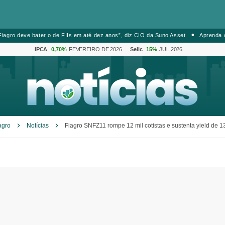
iagro deve bater o de FIIs em até dez anos”, diz CIO da Suno Asset
Aprenda 
IPCA
0,70%
FEVEREIRO DE 2026
Selic
15%
JUL 2026
agro
Notícias
Fiagro SNFZ11 rompe 12 mil cotistas e sustenta yield de 