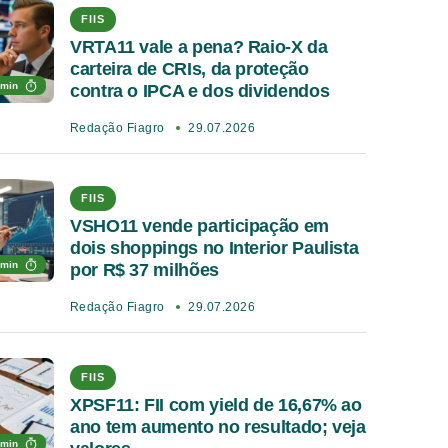
FIIS
VRTA11 vale a pena? Raio-X da
carteira de CRIs, da proteção
 min
contra o IPCA e dos dividendos
Redação Fiagro
29.07.2026
FIIS
VSHO11 vende participação em
dois shoppings no Interior Paulista
 min
por R$ 37 milhões
Redação Fiagro
29.07.2026
FIIS
XPSF11: FII com yield de 16,67% ao
ano tem aumento no resultado; veja
 min