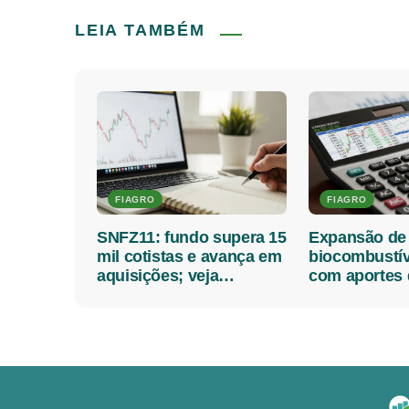
LEIA TAMBÉM
FIAGRO
FIAGRO
SNFZ11: fundo supera 15
Expansão de
mil cotistas e avança em
biocombustív
aquisições; veja
com aportes
guidance para o
e reforça cen
trimestre
Fiagros