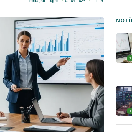
Redação Fiagro
02.04.2026
1 min
NOTÍ
1
1