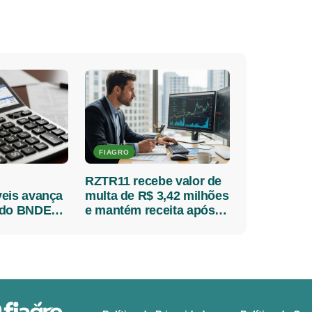
FIAGRO
RZTR11 recebe valor de
eis avança
multa de R$ 3,42 milhões
 do BNDES
e mantém receita após
ário para
troca de arrendatária no
MT