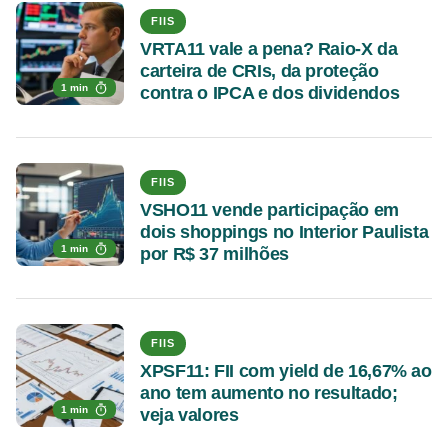
FIIS
VRTA11 vale a pena? Raio-X da
carteira de CRIs, da proteção
1 min
contra o IPCA e dos dividendos
FIIS
VSHO11 vende participação em
dois shoppings no Interior Paulista
1 min
por R$ 37 milhões
FIIS
XPSF11: FII com yield de 16,67% ao
ano tem aumento no resultado;
1 min
veja valores