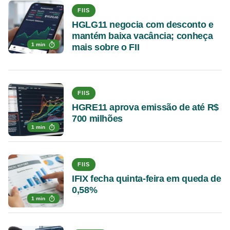
FIIS
HGLG11 negocia com desconto e
mantém baixa vacância; conheça
1 min
mais sobre o FII
FIIS
HGRE11 aprova emissão de até R$
700 milhões
1 min
FIIS
IFIX fecha quinta-feira em queda de
0,58%
1 min