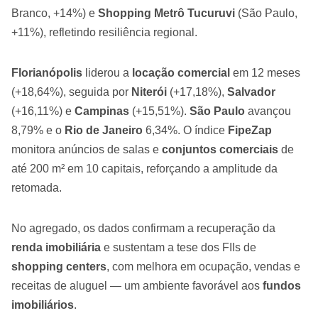
Branco, +14%) e
Shopping Metrô Tucuruvi
(São Paulo,
+11%), refletindo resiliência regional.
Florianópolis
liderou a
locação comercial
em 12 meses
(+18,64%), seguida por
Niterói
(+17,18%),
Salvador
(+16,11%) e
Campinas
(+15,51%).
São Paulo
avançou
8,79% e o
Rio de Janeiro
6,34%. O índice
FipeZap
monitora anúncios de salas e
conjuntos comerciais
de
até 200 m² em 10 capitais, reforçando a amplitude da
retomada.
No agregado, os dados confirmam a recuperação da
renda imobiliária
e sustentam a tese dos FIIs de
shopping centers
, com melhora em ocupação, vendas e
receitas de aluguel — um ambiente favorável aos
fundos
imobiliários
.