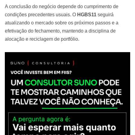
A conclusão do negócio depende do cumprimento de
condições precedentes usuais. O
HGBS11
seguirá
atualizando o mercado sobre os próximos passos e a
efetivação do fechamento, mantendo a disciplina de
alocação e reciclagem de portfólio.