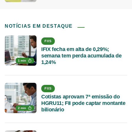
NOTÍCIAS EM DESTAQUE
FIIS
IFIX fecha em alta de 0,29%;
semana tem perda acumulada de
1 min
1,24%
FIIS
Cotistas aprovam 7ª emissão do
HGRU11; FII pode captar montante
2 min
bilionário