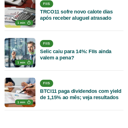
FIIS
TRCO11 sofre novo calote dias
após receber aluguel atrasado
1 min
FIIS
Selic caiu para 14%: FIIs ainda
valem a pena?
1 min
FIIS
BTCI11 paga dividendos com yield
de 1,15% ao mês; veja resultados
1 min