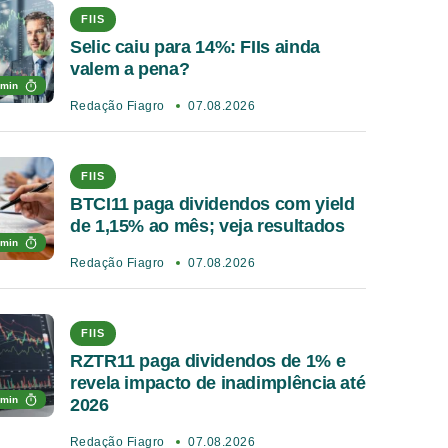
FIIS
Selic caiu para 14%: FIIs ainda
valem a pena?
 min
Redação Fiagro
07.08.2026
FIIS
BTCI11 paga dividendos com yield
de 1,15% ao mês; veja resultados
 min
Redação Fiagro
07.08.2026
FIIS
RZTR11 paga dividendos de 1% e
revela impacto de inadimplência até
 min
2026
Redação Fiagro
07.08.2026