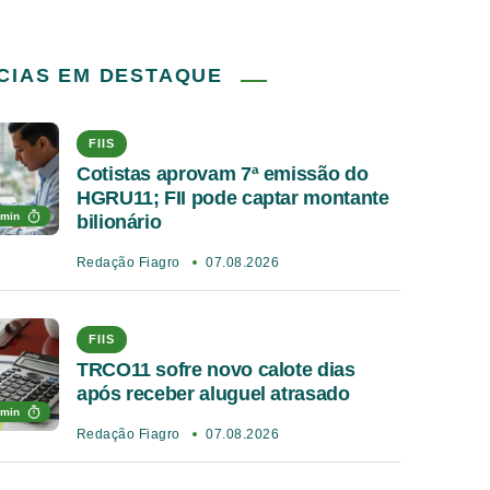
CIAS EM DESTAQUE
FIIS
Cotistas aprovam 7ª emissão do
HGRU11; FII pode captar montante
 min
bilionário
Redação Fiagro
07.08.2026
FIIS
TRCO11 sofre novo calote dias
após receber aluguel atrasado
 min
Redação Fiagro
07.08.2026