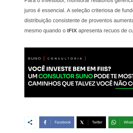
Para o investidor, monitorar relatórios gerenci
juros é essencial. A seleção criteriosa de fu
distribuição consistente de proventos aument
mesmo quando o
IFIX
apresenta recuos de cu
Facebook
Twitter
What