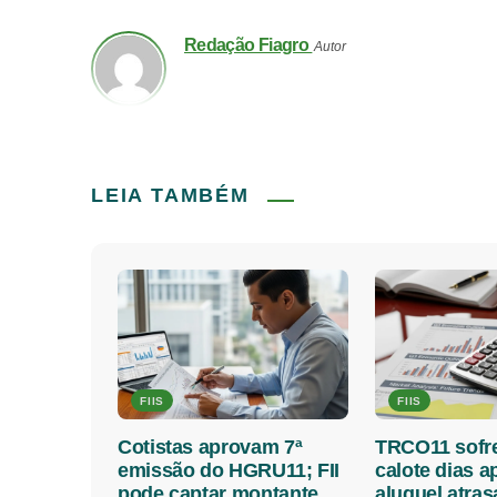
Redação Fiagro
Autor
LEIA TAMBÉM
FIIS
FIIS
Cotistas aprovam 7ª
TRCO11 sofr
emissão do HGRU11; FII
calote dias a
pode captar montante
aluguel atra