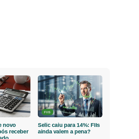
FIIS
e novo
Selic caiu para 14%: FIIs
pós receber
ainda valem a pena?
sado