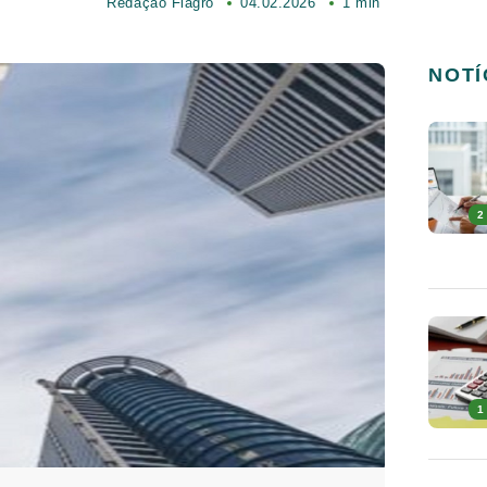
Redação Fiagro
04.02.2026
1 min
NOTÍ
2
1