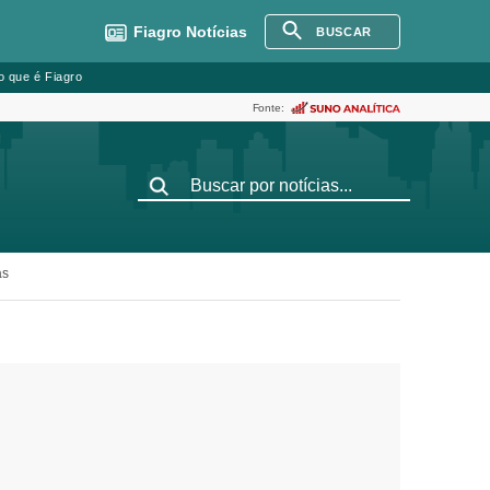
Fiagro
Notícias
BUSCAR
o que é Fiagro
Fonte:
as