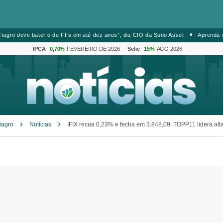
iagro deve bater o de FIIs em até dez anos”, diz CIO da Suno Asset
Aprenda 
IPCA
0,70%
FEVEREIRO DE 2026
Selic
15%
AGO 2026
iagro
Notícias
IFIX recua 0,23% e fecha em 3.848,09; TOPP11 lidera alt