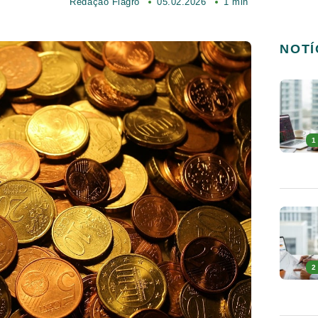
Redação Fiagro
05.02.2026
1 min
NOTÍ
1
2