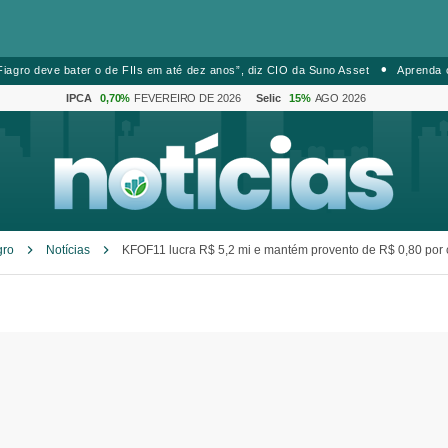
iagro deve bater o de FIIs em até dez anos”, diz CIO da Suno Asset
Aprenda 
IPCA
0,70%
FEVEREIRO DE 2026
Selic
15%
AGO 2026
gro
Notícias
KFOF11 lucra R$ 5,2 mi e mantém provento de R$ 0,80 por 