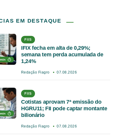
CIAS EM DESTAQUE
FIIS
IFIX fecha em alta de 0,29%;
semana tem perda acumulada de
 min
1,24%
Redação Fiagro
07.08.2026
FIIS
Cotistas aprovam 7ª emissão do
HGRU11; FII pode captar montante
 min
bilionário
Redação Fiagro
07.08.2026