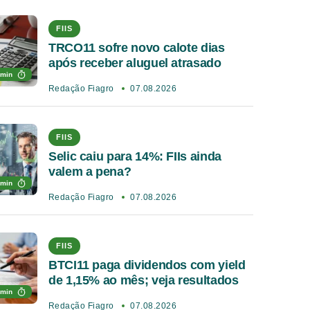
FIIS
TRCO11 sofre novo calote dias
após receber aluguel atrasado
 min
Redação Fiagro
07.08.2026
FIIS
Selic caiu para 14%: FIIs ainda
valem a pena?
 min
Redação Fiagro
07.08.2026
FIIS
BTCI11 paga dividendos com yield
de 1,15% ao mês; veja resultados
 min
Redação Fiagro
07.08.2026