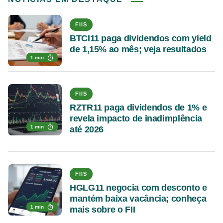
FIIS
BTCI11 paga dividendos com yield
de 1,15% ao mês; veja resultados
1 min
FIIS
RZTR11 paga dividendos de 1% e
revela impacto de inadimplência
1 min
até 2026
FIIS
HGLG11 negocia com desconto e
mantém baixa vacância; conheça
1 min
mais sobre o FII