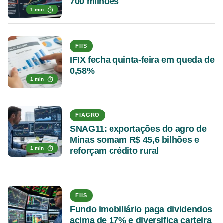
700 milhões
1 min
FIIS
IFIX fecha quinta-feira em queda de
0,58%
1 min
FIAGRO
SNAG11: exportações do agro de
Minas somam R$ 45,6 bilhões e
1 min
reforçam crédito rural
FIIS
Fundo imobiliário paga dividendos
acima de 17% e diversifica carteira