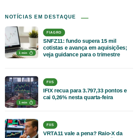
NOTÍCIAS EM DESTAQUE
FIAGRO
SNFZ11: fundo supera 15 mil
cotistas e avança em aquisições;
1 min
veja guidance para o trimestre
FIIS
IFIX recua para 3.797,33 pontos e
cai 0,26% nesta quarta-feira
1 min
FIIS
VRTA11 vale a pena? Raio-X da