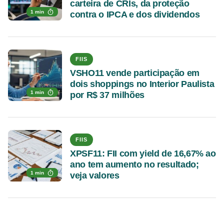
carteira de CRIs, da proteção
1 min
contra o IPCA e dos dividendos
FIIS
VSHO11 vende participação em
dois shoppings no Interior Paulista
1 min
por R$ 37 milhões
FIIS
XPSF11: FII com yield de 16,67% ao
ano tem aumento no resultado;
1 min
veja valores