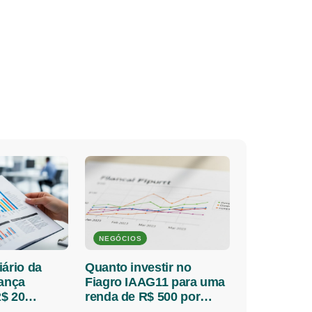
NEGÓCIOS
iário da
Quanto investir no
lança
Fiagro IAAG11 para uma
$ 20
renda de R$ 500 por
 detalhes
mês?