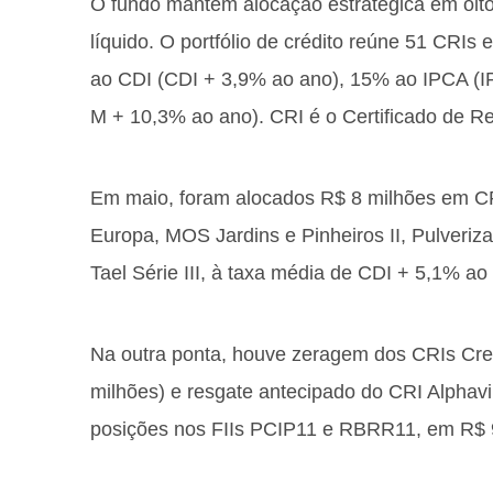
O fundo mantém alocação estratégica em oito 
líquido. O portfólio de crédito reúne 51 CRI
ao CDI (CDI + 3,9% ao ano), 15% ao IPCA (I
M + 10,3% ao ano). CRI é o Certificado de Rec
Em maio, foram alocados R$ 8 milhões em CR
Europa, MOS Jardins e Pinheiros II, Pulverizad
Tael Série III, à taxa média de CDI + 5,1% ao
Na outra ponta, houve zeragem dos CRIs Credi
milhões) e resgate antecipado do CRI Alphavil
posições nos FIIs PCIP11 e RBRR11, em R$ 9