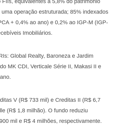
FIIs, equivalentes a 5,8% do patrimônio
s e uma operação estruturada; 85% indexados
PCA + 0,4% ao ano) e 0,2% ao IGP-M (IGP-
ebíveis Imobiliários.
Is: Global Realty, Baroneza e Jardim
o MK CDI, Verticale Série II, Makasi II e
 ano.
tas V (R$ 733 mil) e Creditas II (R$ 6,7
le (R$ 1,8 milhão). O fundo reduziu
00 mil e R$ 4 milhões, respectivamente.