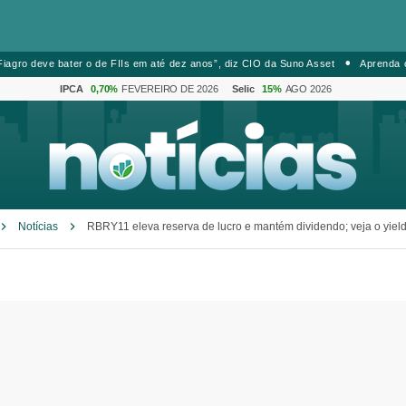
iagro deve bater o de FIIs em até dez anos”, diz CIO da Suno Asset
Aprenda 
IPCA
0,70%
FEVEREIRO DE 2026
Selic
15%
AGO 2026
Notícias
RBRY11 eleva reserva de lucro e mantém dividendo; veja o yiel