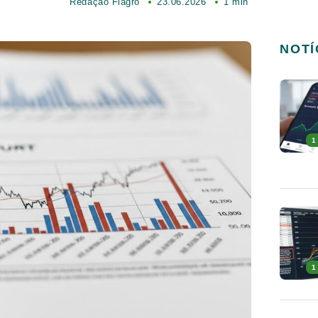
Redação Fiagro
23.06.2026
1 min
NOTÍ
1
1