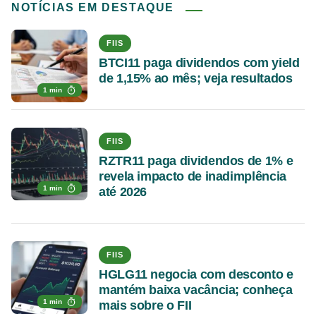
NOTÍCIAS EM DESTAQUE
FIIS
BTCI11 paga dividendos com yield
de 1,15% ao mês; veja resultados
1 min
FIIS
RZTR11 paga dividendos de 1% e
revela impacto de inadimplência
1 min
até 2026
FIIS
HGLG11 negocia com desconto e
mantém baixa vacância; conheça
1 min
mais sobre o FII