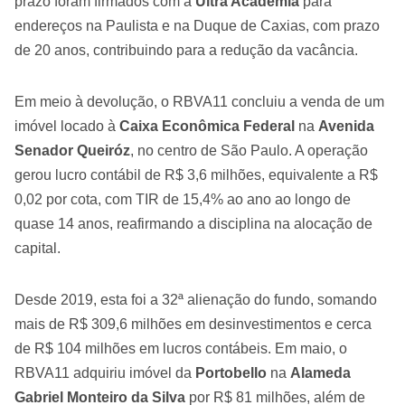
prazo foram firmados com a
Ultra Academia
para
endereços na Paulista e na Duque de Caxias, com prazo
de 20 anos, contribuindo para a redução da vacância.
Em meio à devolução, o RBVA11 concluiu a venda de um
imóvel locado à
Caixa Econômica Federal
na
Avenida
Senador Queiróz
, no centro de São Paulo. A operação
gerou lucro contábil de R$ 3,6 milhões, equivalente a R$
0,02 por cota, com TIR de 15,4% ao ano ao longo de
quase 14 anos, reafirmando a disciplina na alocação de
capital.
Desde 2019, esta foi a 32ª alienação do fundo, somando
mais de R$ 309,6 milhões em desinvestimentos e cerca
de R$ 104 milhões em lucros contábeis. Em maio, o
RBVA11 adquiriu imóvel da
Portobello
na
Alameda
Gabriel Monteiro da Silva
por R$ 81 milhões, além de