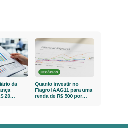
NEGÓCIOS
iário da
Quanto investir no
lança
Fiagro IAAG11 para uma
$ 20
renda de R$ 500 por
 detalhes
mês?