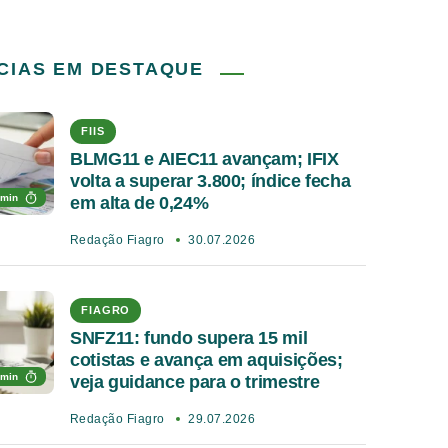
CIAS EM DESTAQUE
FIIS
BLMG11 e AIEC11 avançam; IFIX
volta a superar 3.800; índice fecha
 min
em alta de 0,24%
Redação Fiagro
30.07.2026
FIAGRO
SNFZ11: fundo supera 15 mil
cotistas e avança em aquisições;
 min
veja guidance para o trimestre
Redação Fiagro
29.07.2026