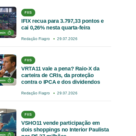
FIIS
IFIX recua para 3.797,33 pontos e
cai 0,26% nesta quarta-feira
 min
Redação Fiagro
29.07.2026
FIIS
VRTA11 vale a pena? Raio-X da
carteira de CRIs, da proteção
 min
contra o IPCA e dos dividendos
Redação Fiagro
29.07.2026
FIIS
VSHO11 vende participação em
dois shoppings no Interior Paulista
 min