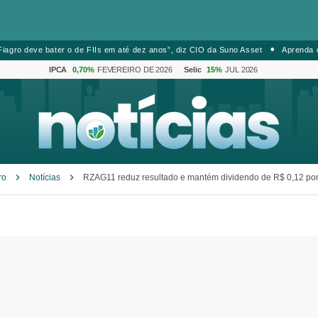
iagro deve bater o de FIIs em até dez anos”, diz CIO da Suno Asset
Aprenda 
IPCA
0,70%
FEVEREIRO DE 2026
Selic
15%
JUL 2026
ro
Notícias
RZAG11 reduz resultado e mantém dividendo de R$ 0,12 por