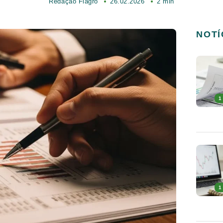
Redação Fiagro
26.02.2026
2 min
NOTÍ
1
1