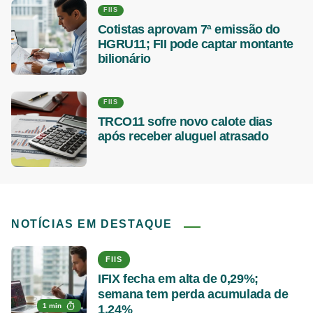
FIIS
Cotistas aprovam 7ª emissão do
HGRU11; FII pode captar montante
bilionário
FIIS
TRCO11 sofre novo calote dias
após receber aluguel atrasado
NOTÍCIAS EM DESTAQUE
FIIS
IFIX fecha em alta de 0,29%;
semana tem perda acumulada de
1 min
1,24%