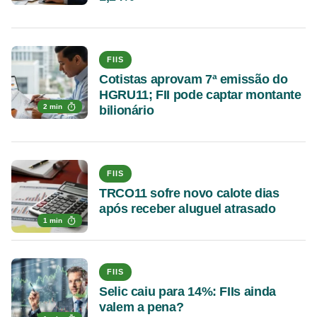
FIIS
Cotistas aprovam 7ª emissão do
HGRU11; FII pode captar montante
2 min
bilionário
FIIS
TRCO11 sofre novo calote dias
após receber aluguel atrasado
1 min
FIIS
Selic caiu para 14%: FIIs ainda
valem a pena?