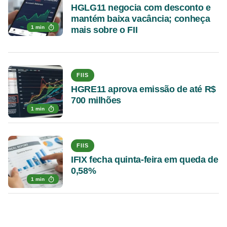
HGLG11 negocia com desconto e
mantém baixa vacância; conheça
1 min
mais sobre o FII
FIIS
HGRE11 aprova emissão de até R$
700 milhões
1 min
FIIS
IFIX fecha quinta-feira em queda de
0,58%
1 min