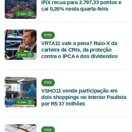
IFIX recua para 3.797,33 pontos e
cai 0,26% nesta quarta-feira
1 min
FIIS
VRTA11 vale a pena? Raio-X da
carteira de CRIs, da proteção
1 min
contra o IPCA e dos dividendos
FIIS
VSHO11 vende participação em
dois shoppings no Interior Paulista
1 min
por R$ 37 milhões
FIIS