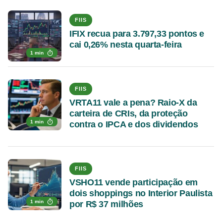
FIIS
IFIX recua para 3.797,33 pontos e
cai 0,26% nesta quarta-feira
1 min
FIIS
VRTA11 vale a pena? Raio-X da
carteira de CRIs, da proteção
1 min
contra o IPCA e dos dividendos
FIIS
VSHO11 vende participação em
dois shoppings no Interior Paulista
1 min
por R$ 37 milhões