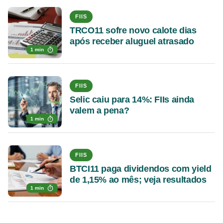
FIIS
TRCO11 sofre novo calote dias
após receber aluguel atrasado
1 min
FIIS
Selic caiu para 14%: FIIs ainda
valem a pena?
1 min
FIIS
BTCI11 paga dividendos com yield
de 1,15% ao mês; veja resultados
1 min