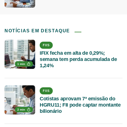
NOTÍCIAS EM DESTAQUE
FIIS
IFIX fecha em alta de 0,29%;
semana tem perda acumulada de
1 min
1,24%
FIIS
Cotistas aprovam 7ª emissão do
HGRU11; FII pode captar montante
2 min
bilionário