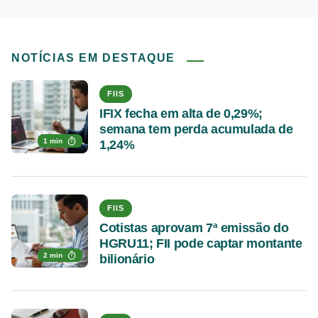
NOTÍCIAS EM DESTAQUE
FIIS
IFIX fecha em alta de 0,29%;
semana tem perda acumulada de
1 min
1,24%
FIIS
Cotistas aprovam 7ª emissão do
HGRU11; FII pode captar montante
2 min
bilionário