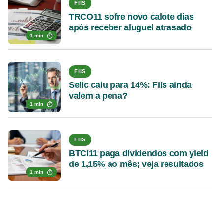
FIIS
TRCO11 sofre novo calote dias
após receber aluguel atrasado
1 min
FIIS
Selic caiu para 14%: FIIs ainda
valem a pena?
1 min
FIIS
BTCI11 paga dividendos com yield
de 1,15% ao mês; veja resultados
1 min