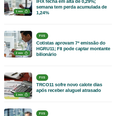
IFIX fecha em alta de 0,29%;
semana tem perda acumulada de
1 min
1,24%
FIIS
Cotistas aprovam 7ª emissão do
HGRU11; FII pode captar montante
2 min
bilionário
FIIS
TRCO11 sofre novo calote dias
após receber aluguel atrasado
1 min
FIIS