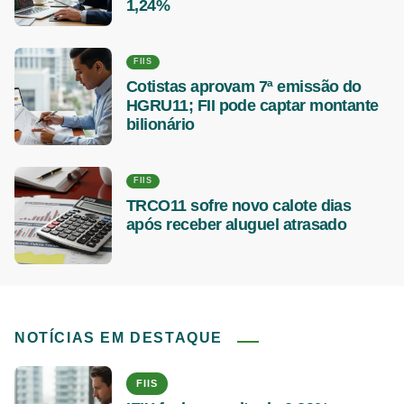
1,24%
FIIS
Cotistas aprovam 7ª emissão do
HGRU11; FII pode captar montante
bilionário
FIIS
TRCO11 sofre novo calote dias
após receber aluguel atrasado
NOTÍCIAS EM DESTAQUE
FIIS