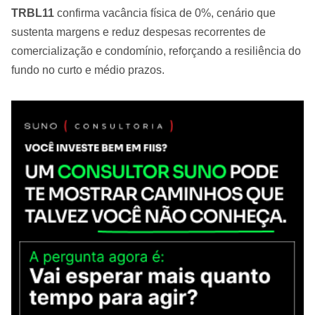
TRBL11
confirma vacância física de 0%, cenário que
sustenta margens e reduz despesas recorrentes de
comercialização e condomínio, reforçando a resiliência do
fundo no curto e médio prazos.