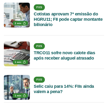
FIIS
Cotistas aprovam 7ª emissão do
HGRU11; FII pode captar montante
2 min
bilionário
FIIS
TRCO11 sofre novo calote dias
após receber aluguel atrasado
1 min
FIIS
Selic caiu para 14%: FIIs ainda
valem a pena?
1 min