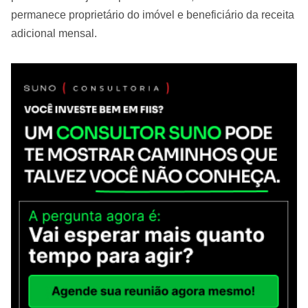
permanece proprietário do imóvel e beneficiário da receita
adicional mensal.