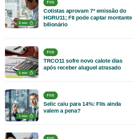
FIIS
Cotistas aprovam 7ª emissão do
HGRU11; FII pode captar montante
2 min
bilionário
FIIS
TRCO11 sofre novo calote dias
após receber aluguel atrasado
1 min
FIIS
Selic caiu para 14%: FIIs ainda
valem a pena?
1 min
FIIS