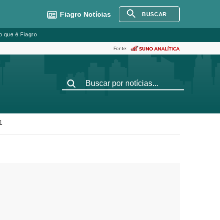
Fiagro
Notícias
BUSCAR
o que é Fiagro
Fonte:
1