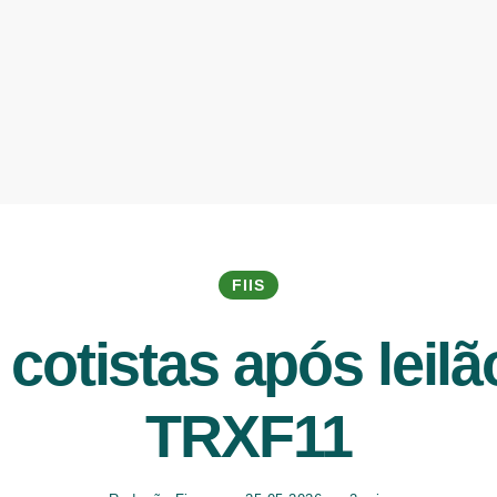
FIIS
cotistas após leilã
TRXF11