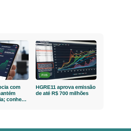
FIIS
cia com
HGRE11 aprova emissão
mantém
de até R$ 700 milhões
ia; conheça
FII