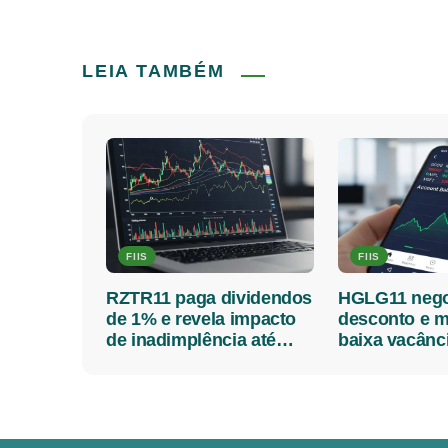
LEIA TAMBÉM
FIIS
FIIS
RZTR11 paga dividendos
HGLG11 nego
de 1% e revela impacto
desconto e 
de inadimplência até
baixa vacânc
2026
mais sobre o 