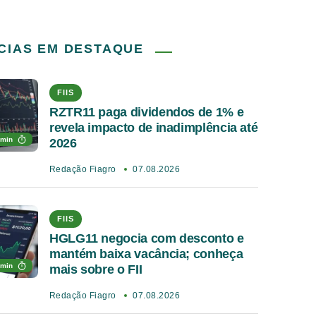
CIAS EM DESTAQUE
FIIS
RZTR11 paga dividendos de 1% e
revela impacto de inadimplência até
 min
2026
Redação Fiagro
07.08.2026
FIIS
HGLG11 negocia com desconto e
mantém baixa vacância; conheça
 min
mais sobre o FII
Redação Fiagro
07.08.2026