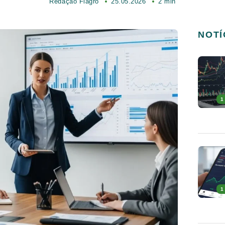
Redação Fiagro
25.05.2026
2 min
NOTÍ
1
1