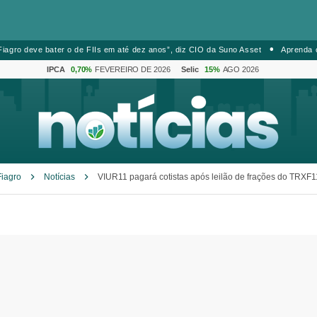
iagro deve bater o de FIIs em até dez anos”, diz CIO da Suno Asset
Aprenda 
IPCA
0,70%
FEVEREIRO DE 2026
Selic
15%
AGO 2026
Fiagro
Notícias
VIUR11 pagará cotistas após leilão de frações do TRXF1