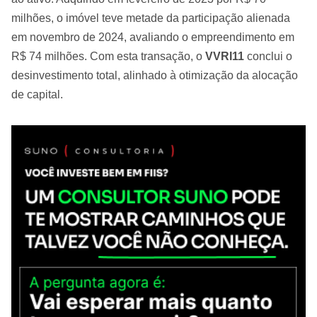
milhões, o imóvel teve metade da participação alienada
em novembro de 2024, avaliando o empreendimento em
R$ 74 milhões. Com esta transação, o
VVRI11
conclui o
desinvestimento total, alinhado à otimização da alocação
de capital.