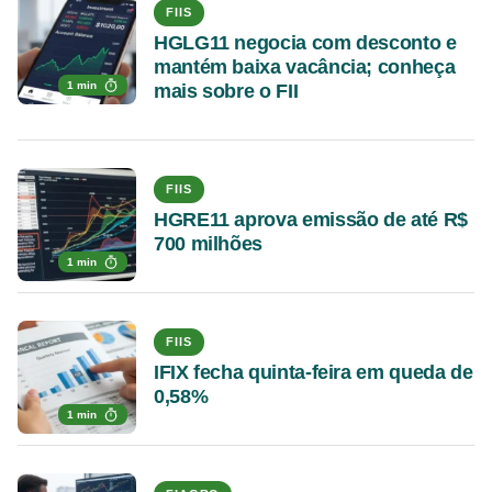
FIIS
HGLG11 negocia com desconto e
mantém baixa vacância; conheça
1 min
mais sobre o FII
FIIS
HGRE11 aprova emissão de até R$
700 milhões
1 min
FIIS
IFIX fecha quinta-feira em queda de
0,58%
1 min