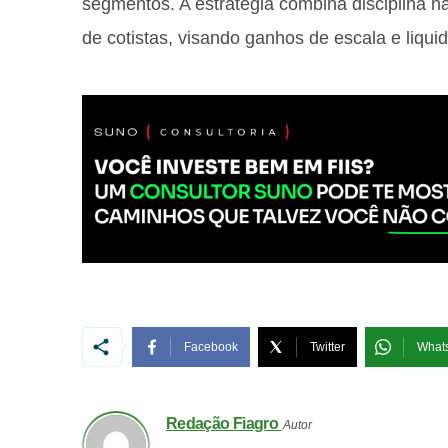
segmentos. A estratégia combina disciplina n
de cotistas, visando ganhos de escala e liqui
Facebook
Twitter
What
Redação Fiagro
Autor