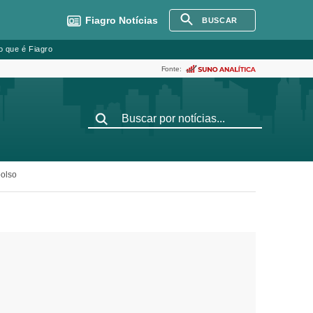
Fiagro
Notícias
BUSCAR
o que é Fiagro
Fonte:
olso