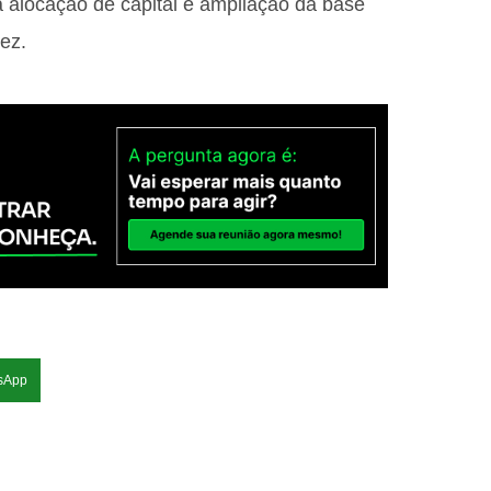
a alocação de capital e ampliação da base
dez.
sApp