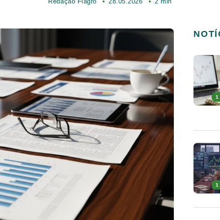
Redação Fiagro
28.05.2026
2 min
NOTÍ
1
1