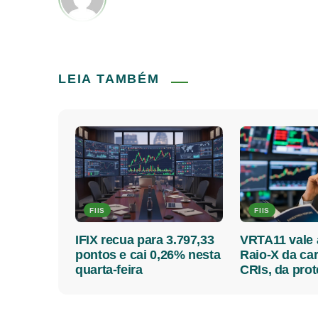
LEIA TAMBÉM
FIIS
FIIS
IFIX recua para 3.797,33
VRTA11 vale 
pontos e cai 0,26% nesta
Raio-X da car
quarta-feira
CRIs, da pro
o IPCA e dos