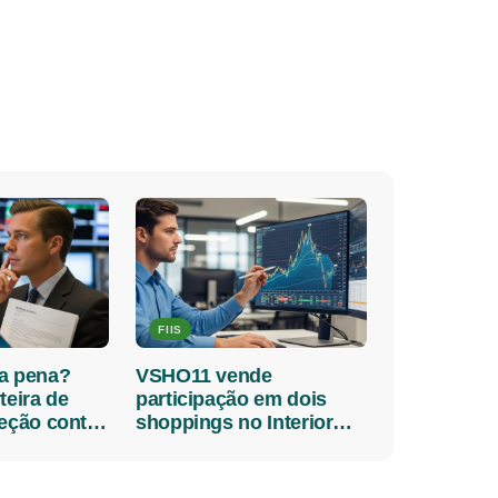
FIIS
a pena?
VSHO11 vende
teira de
participação em dois
teção contra
shoppings no Interior
 dividendos
Paulista por R$ 37
milhões