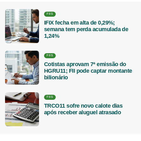
FIIS
IFIX fecha em alta de 0,29%;
semana tem perda acumulada de
1,24%
FIIS
Cotistas aprovam 7ª emissão do
HGRU11; FII pode captar montante
bilionário
FIIS
TRCO11 sofre novo calote dias
após receber aluguel atrasado