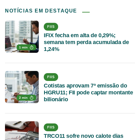
NOTÍCIAS EM DESTAQUE
FIIS
IFIX fecha em alta de 0,29%;
semana tem perda acumulada de
1 min
1,24%
FIIS
Cotistas aprovam 7ª emissão do
HGRU11; FII pode captar montante
2 min
bilionário
FIIS
TRCO11 sofre novo calote dias