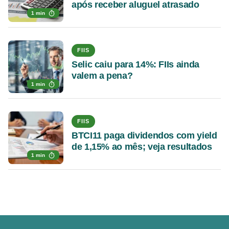
após receber aluguel atrasado
1 min
FIIS
Selic caiu para 14%: FIIs ainda
valem a pena?
1 min
FIIS
BTCI11 paga dividendos com yield
de 1,15% ao mês; veja resultados
1 min