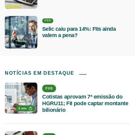
FIIS
Selic caiu para 14%: FIIs ainda
valem a pena?
NOTÍCIAS EM DESTAQUE
FIIS
Cotistas aprovam 7ª emissão do
HGRU11; FII pode captar montante
2 min
bilionário