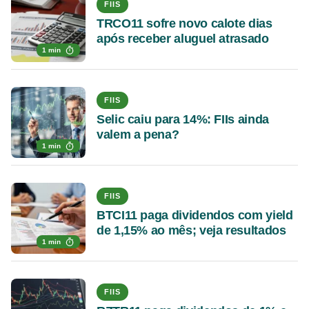
FIIS
TRCO11 sofre novo calote dias
após receber aluguel atrasado
1 min
FIIS
Selic caiu para 14%: FIIs ainda
valem a pena?
1 min
FIIS
BTCI11 paga dividendos com yield
de 1,15% ao mês; veja resultados
1 min
FIIS