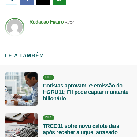
Redação Fiagro
Autor
LEIA TAMBÉM
FIIS
Cotistas aprovam 7ª emissão do
HGRU11; FII pode captar montante
bilionário
FIIS
TRCO11 sofre novo calote dias
após receber aluguel atrasado