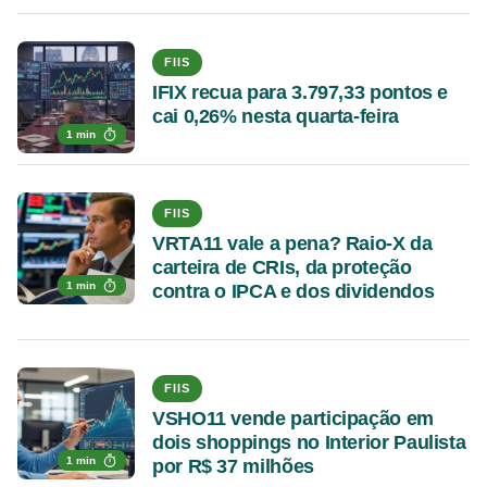
FIIS
IFIX recua para 3.797,33 pontos e
cai 0,26% nesta quarta-feira
1 min
FIIS
VRTA11 vale a pena? Raio-X da
carteira de CRIs, da proteção
1 min
contra o IPCA e dos dividendos
FIIS
VSHO11 vende participação em
dois shoppings no Interior Paulista
1 min
por R$ 37 milhões