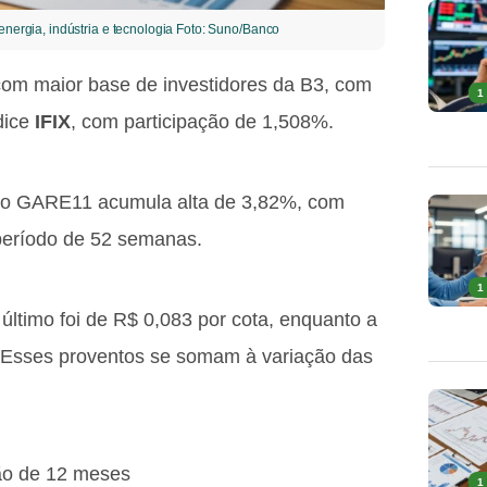
rgia, indústria e tecnologia Foto: Suno/Banco
com maior base de investidores da B3, com
1
ndice
IFIX
, com participação de 1,508%.
, o GARE11 acumula alta de 3,82%, com
período de 52 semanas.
1
ltimo foi de R$ 0,083 por cota, enquanto a
 Esses proventos se somam à variação das
ão de 12 meses
1