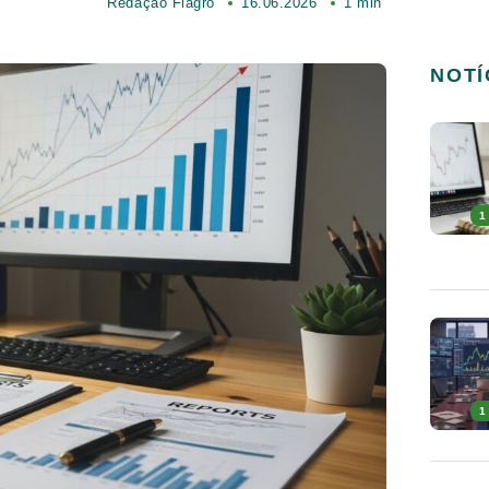
Redação Fiagro
16.06.2026
1 min
NOTÍ
1
1