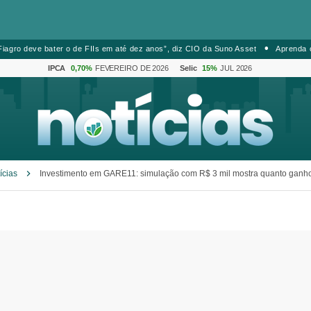
iagro deve bater o de FIIs em até dez anos”, diz CIO da Suno Asset
Aprenda 
IPCA
0,70%
FEVEREIRO DE 2026
Selic
15%
JUL 2026
ícias
Investimento em GARE11: simulação com R$ 3 mil mostra quanto gan