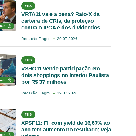
FIIS
VRTA11 vale a pena? Raio-X da
carteira de CRIs, da proteção
 min
contra o IPCA e dos dividendos
Redação Fiagro
29.07.2026
FIIS
VSHO11 vende participação em
dois shoppings no Interior Paulista
 min
por R$ 37 milhões
Redação Fiagro
29.07.2026
FIIS
XPSF11: FII com yield de 16,67% ao
ano tem aumento no resultado; veja
 min