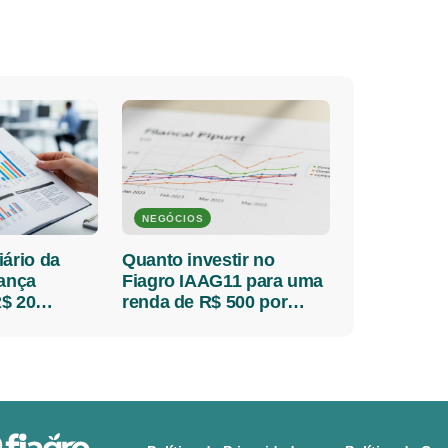
NEGÓCIOS
iário da
Quanto investir no
lança
Fiagro IAAG11 para uma
$ 20
renda de R$ 500 por
 detalhes
mês?