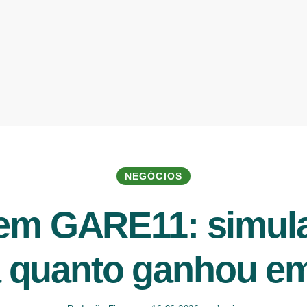
NEGÓCIOS
 em GARE11: simul
a quanto ganhou e