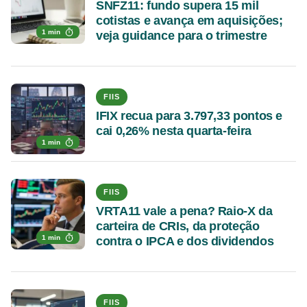
SNFZ11: fundo supera 15 mil
cotistas e avança em aquisições;
1 min
veja guidance para o trimestre
FIIS
IFIX recua para 3.797,33 pontos e
cai 0,26% nesta quarta-feira
1 min
FIIS
VRTA11 vale a pena? Raio-X da
carteira de CRIs, da proteção
1 min
contra o IPCA e dos dividendos
FIIS