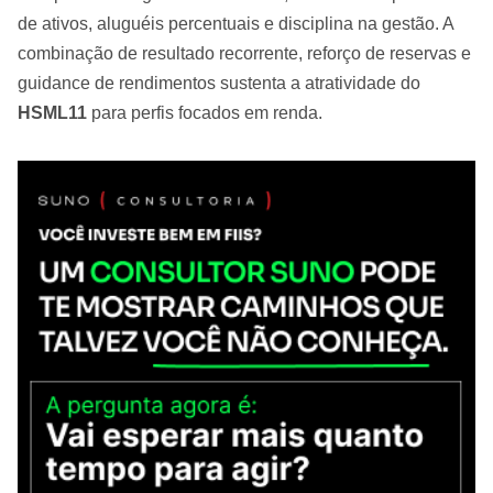
de ativos, aluguéis percentuais e disciplina na gestão. A
combinação de resultado recorrente, reforço de reservas e
guidance de rendimentos sustenta a atratividade do
HSML11
para perfis focados em renda.