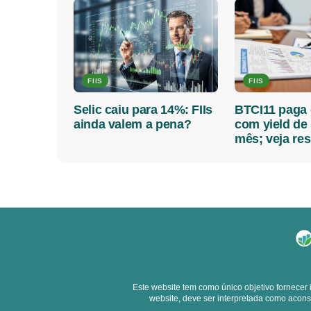
FIIS
FIIS
Selic caiu para 14%: FIIs
BTCI11 paga 
ainda valem a pena?
com yield de
mês; veja re
Este website tem como único objetivo fornecer
website, deve ser interpretada como acons