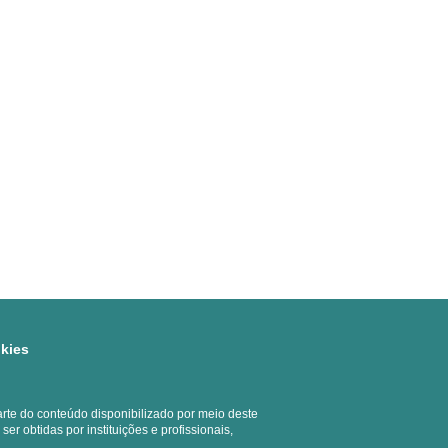
okies
rte do conteúdo disponibilizado por meio deste
 obtidas por instituições e profissionais,