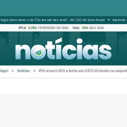
iagro deve bater o de FIIs em até dez anos”, diz CIO da Suno Asset
Aprenda 
IPCA
0,70%
FEVEREIRO DE 2026
Selic
15%
AGO 2026
iagro
Notícias
IFIX recua 0,45% e fecha aos 3.879,19 pontos na segun