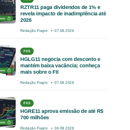
RZTR11 paga dividendos de 1% e
revela impacto de inadimplência até
 min
2026
Redação Fiagro
07.08.2026
FIIS
HGLG11 negocia com desconto e
mantém baixa vacância; conheça
 min
mais sobre o FII
Redação Fiagro
07.08.2026
FIIS
HGRE11 aprova emissão de até R$
700 milhões
 min
Redação Fiagro
06.08.2026