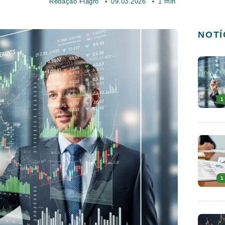
Redação Fiagro
09.03.2026
1 min
NOTÍ
1
1