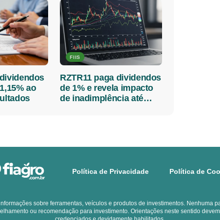
FIIS
dividendos
RZTR11 paga dividendos
 1,15% ao
de 1% e revela impacto
sultados
de inadimplência até
2026
Política de Privacidade
Política de Co
 informações sobre ferramentas, veículos e produtos de investimentos. Nenhuma pa
elhamento ou recomendação para investimento. Orientações neste sentido devem ser
credenciados e devidamente habilitados.