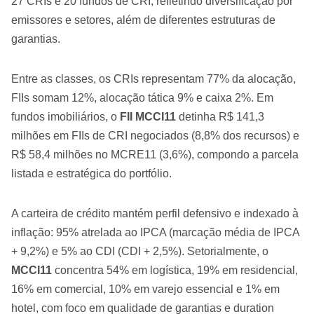
27 CRIs e 20 fundos de CRI, refletindo diversificação por
emissores e setores, além de diferentes estruturas de
garantias.
Entre as classes, os CRIs representam 77% da alocação,
FIIs somam 12%, alocação tática 9% e caixa 2%. Em
fundos imobiliários, o
FII MCCI11
detinha R$ 141,3
milhões em FIIs de CRI negociados (8,8% dos recursos) e
R$ 58,4 milhões no MCRE11 (3,6%), compondo a parcela
listada e estratégica do portfólio.
A carteira de crédito mantém perfil defensivo e indexado à
inflação: 95% atrelada ao IPCA (marcação média de IPCA
+ 9,2%) e 5% ao CDI (CDI + 2,5%). Setorialmente, o
MCCI11
concentra 54% em logística, 19% em residencial,
16% em comercial, 10% em varejo essencial e 1% em
hotel, com foco em qualidade de garantias e duration