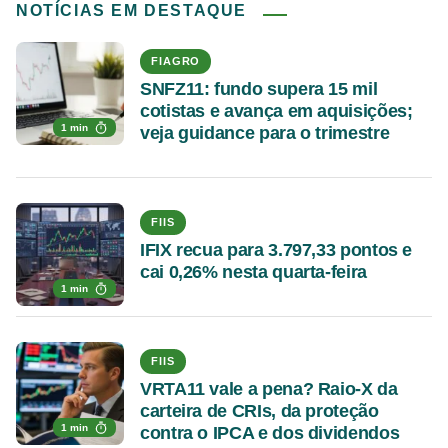
NOTÍCIAS EM DESTAQUE
FIAGRO
SNFZ11: fundo supera 15 mil
cotistas e avança em aquisições;
1 min
veja guidance para o trimestre
FIIS
IFIX recua para 3.797,33 pontos e
cai 0,26% nesta quarta-feira
1 min
FIIS
VRTA11 vale a pena? Raio-X da
carteira de CRIs, da proteção
1 min
contra o IPCA e dos dividendos